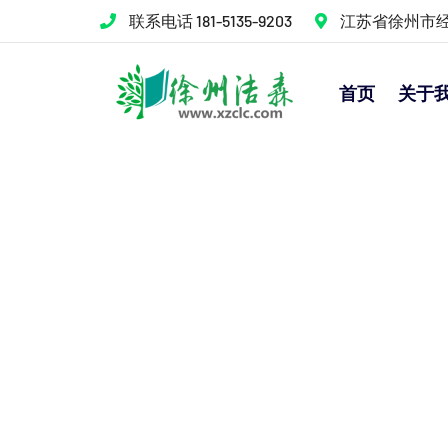
联系电话 181-5135-9203
江苏省徐州市
首页
关于
层流床
首页
>>
产品中心
>>
层流床