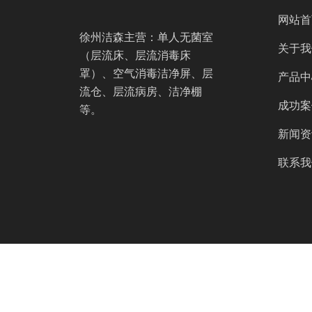
网站首
徐州洁森主营：单人无菌室
关于我
（层流床、层流消毒床
罩）、空气消毒洁净屏、层
产品中
流仓、层流病房、洁净棚
成功案
等。
新闻资
联系我
Copyright © 2026 徐州洁森环